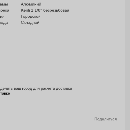
рамы
Алюминий
лонка
Kenli 1 1/8'' безрезьбовая
ния
Городской
педа
Складной
делить ваш город для расчета доставки
ставке
Поделиться