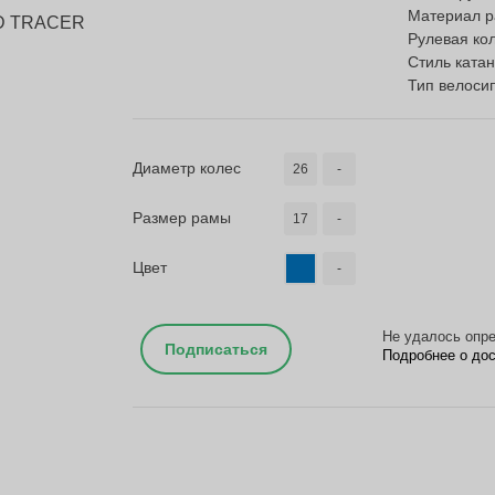
Материал 
Рулевая ко
Стиль ката
Тип велоси
Диаметр колес
26
-
Размер рамы
17
-
Цвет
-
Не удалось опре
Подписаться
Подробнее о до