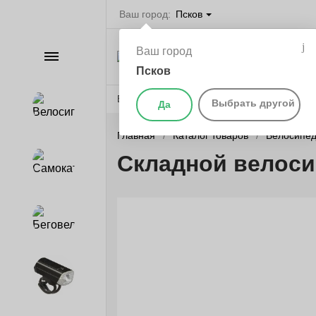
Ваш город:
Псков
Велосипеды в П
Ваш город
Каталог
самокаты, бегов
запчасти
Псков
Веломагазины
Бренды
О компании
Выбрать другой
Да
Велосипеды
Главная
Каталог товаров
Велосипе
Складной велос
Самокаты
Беговелы
Аксессуары