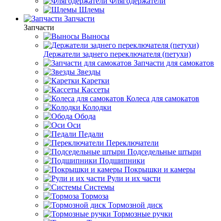
Флягодержатели
Шлемы
Запчасти
Запчасти
Выносы
Держатели заднего переключателя (петухи)
Запчасти для самокатов
Звезды
Каретки
Кассеты
Колеса для самокатов
Колодки
Обода
Оси
Педали
Переключатели
Подседельные штыри
Подшипники
Покрышки и камеры
Рули и их части
Системы
Тормоза
Тормозной диск
Тормозные ручки