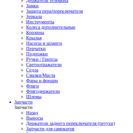
Держатели телефона
Замки
Защита пера/переключателя
Зеркала
Инструменты
Колеса дополнительные
Корзины
Крылья
Насосы и шланги
Перчатки
Подножки
Ручки / Грипсы
Светоотражатели
Седла
Смазки/Масла
Фары и фонари
Фляги
Флягодержатели
Шлемы
Запчасти
Запчасти
Назад
Выносы
Держатели заднего переключателя (петухи)
Запчасти для самокатов