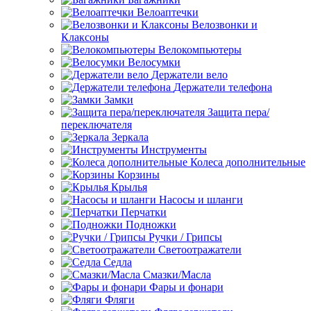
Велоаптечки
Велозвонки и
Клаксоны
Велокомпьютеры
Велосумки
Держатели вело
Держатели телефона
Замки
Защита пера/
переключателя
Зеркала
Инструменты
Колеса дополнительные
Корзины
Крылья
Насосы и шланги
Перчатки
Подножки
Ручки / Грипсы
Светоотражатели
Седла
Смазки/Масла
Фары и фонари
Фляги