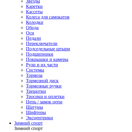
Звезды
Каретки
Кассеты
Колеса для самокатов
Колодки
Обода
Оси
Педали
Переключатели
Подседельные штыри
Подшипники
Покрышки и камеры
Рули и их части
Системы
Тормоза
Тормозной диск
Тормозные ручки
Трещотки
Тросики и оплетки
Цепь / замок цепи
Шатуны
Шифтеры
Эксцентрики
Зимний спорт
Зимний спорт