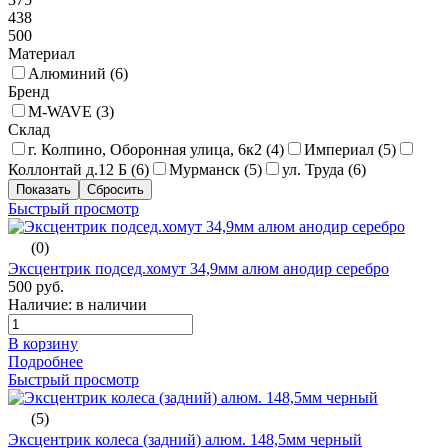
438
500
Материал
Алюминий (
6
)
Бренд
M-WAVE (
3
)
Склад
г. Колпино, Оборонная улица, 6к2 (
4
)
Империал (
5
)
Коллонтай д.12 Б (
6
)
Мурманск (
5
)
ул. Труда (
6
)
Быстрый просмотр
(0)
Эксцентрик подсед.хомут 34,9мм алюм анодир серебро
500 руб.
Наличие: в наличии
В корзину
Подробнее
Быстрый просмотр
(5)
Эксцентрик колеса (задний) алюм. 148,5мм черный