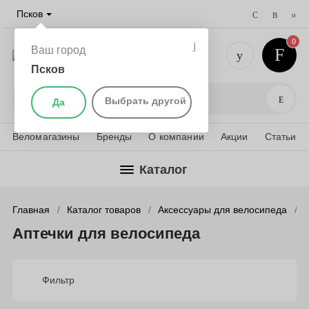
Псков
0
Ваш город
Псков
+7 (911) 
Поис
Выбрать другой
Да
Веломагазины
Бренды
О компании
Акции
Статьи
Каталог
Главная
Каталог товаров
Аксессуары для велосипеда
Аптечки для велосипеда
Фильтр