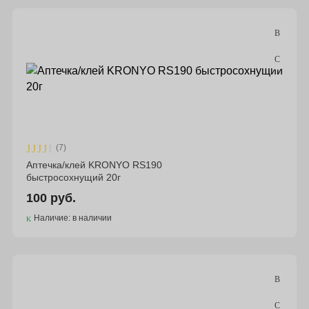
Подбор параметров
Цена
(7)
Материал
Аптечка/клей KRONYO RS190
быстросохнущий 20г
100 руб.
Бренд
Наличие: в наличии
Склад