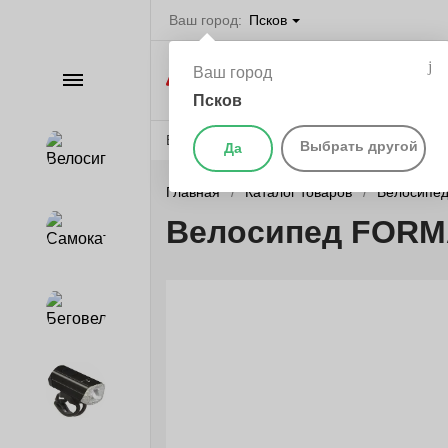
Ваш город:
Псков
Велосипеды в П
Ваш город
Каталог
самокаты, бегов
запчасти
Псков
Веломагазины
Бренды
О компании
Выбрать другой
Да
Велосипеды
Главная
Каталог товаров
Велосипе
Велосипед FORMAT
Самокаты
Беговелы
Аксессуары