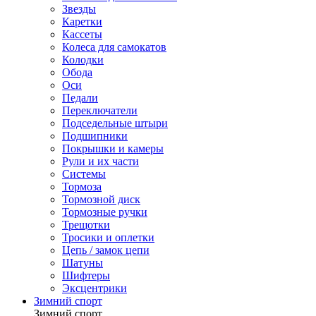
Звезды
Каретки
Кассеты
Колеса для самокатов
Колодки
Обода
Оси
Педали
Переключатели
Подседельные штыри
Подшипники
Покрышки и камеры
Рули и их части
Системы
Тормоза
Тормозной диск
Тормозные ручки
Трещотки
Тросики и оплетки
Цепь / замок цепи
Шатуны
Шифтеры
Эксцентрики
Зимний спорт
Зимний спорт