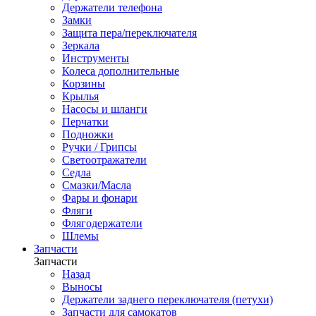
Держатели телефона
Замки
Защита пера/переключателя
Зеркала
Инструменты
Колеса дополнительные
Корзины
Крылья
Насосы и шланги
Перчатки
Подножки
Ручки / Грипсы
Светоотражатели
Седла
Смазки/Масла
Фары и фонари
Фляги
Флягодержатели
Шлемы
Запчасти
Запчасти
Назад
Выносы
Держатели заднего переключателя (петухи)
Запчасти для самокатов