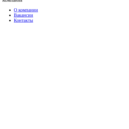
Компания
О компании
Вакансии
Контакты
Информация
Акции и спецпредложения
Статьи
Новости
Услуги
Помощь
Оплата и доставка
Гарантия
Франшиза
Контакты
ул. Коммунальная, д. 41
+7 (911) 377-71-00
Заказать звонок
Мы в социальных сетях
разработка сайта Weboil
2026 © Веломарка - магазин велосипедов Псков