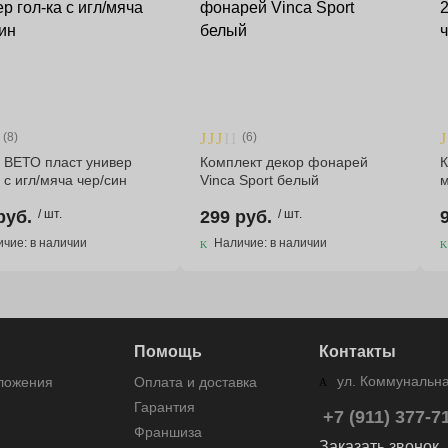
(8)
(6)
 ВЕТО пласт универ
Комплект декор фонарей
К
а с игл/мяча чер/син
Vinca Sport белый
м
руб.
/ шт.
299 руб.
/ шт.
чие: в наличии
Наличие: в наличии
Помощь
Контакты
ул. Коммунальная
дложения
Оплата и доставка
Гарантия
+7 (911) 377-7
Франшиза
Заказать звонок