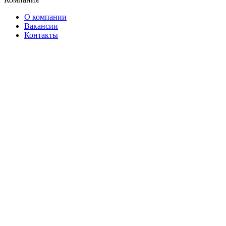
О компании
Вакансии
Контакты
Информация
Акции и спецпредложения
Статьи
Новости
Услуги
Помощь
Оплата и доставка
Гарантия
Франшиза
Контакты
ул. Коммунальная, д. 41
+7 (911) 377-71-00
Заказать звонок
Мы в социальных сетях
разработка сайта Weboil
2026 © Веломарка - магазин велосипедов Псков