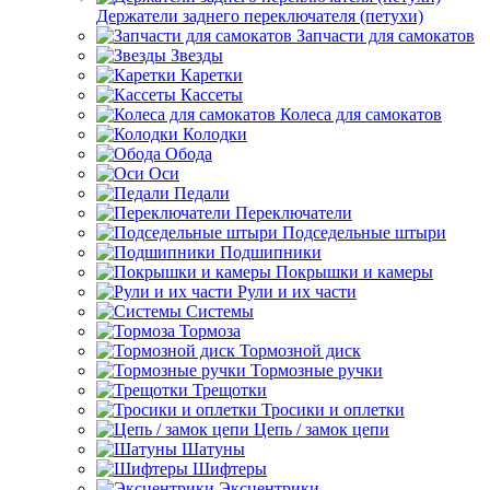
Держатели заднего переключателя (петухи)
Запчасти для самокатов
Звезды
Каретки
Кассеты
Колеса для самокатов
Колодки
Обода
Оси
Педали
Переключатели
Подседельные штыри
Подшипники
Покрышки и камеры
Рули и их части
Системы
Тормоза
Тормозной диск
Тормозные ручки
Трещотки
Тросики и оплетки
Цепь / замок цепи
Шатуны
Шифтеры
Эксцентрики