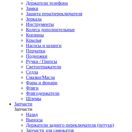
Держатели телефона
Замки
Защита пера/переключателя
Зеркала
Инструменты
Колеса дополнительные
Корзины
Крылья
Насосы и шланги
Перчатки
Подножки
Ручки / Грипсы
Светоотражатели
Седла
Смазки/Масла
Фары и фонари
Фляги
Флягодержатели
Шлемы
Запчасти
Запчасти
Назад
Выносы
Держатели заднего переключателя (петухи)
Запчасти для самокатов