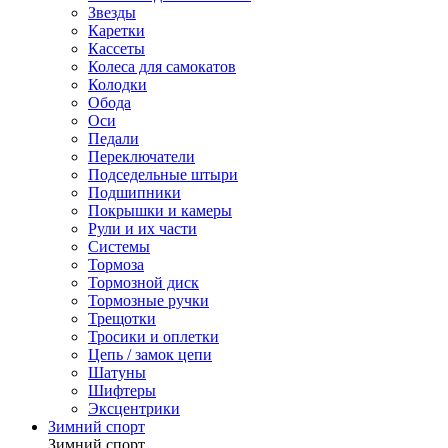
Звезды
Каретки
Кассеты
Колеса для самокатов
Колодки
Обода
Оси
Педали
Переключатели
Подседельные штыри
Подшипники
Покрышки и камеры
Рули и их части
Системы
Тормоза
Тормозной диск
Тормозные ручки
Трещотки
Тросики и оплетки
Цепь / замок цепи
Шатуны
Шифтеры
Эксцентрики
Зимний спорт
Зимний спорт