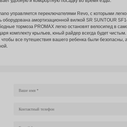
ивает удобную и комфортную посадку во время езды.
ano управляется переключателями Revo, с которыми легко
ль оборудована амортизационной вилкой SR SUNTOUR SF1
бодные тормоза PROMAX легко остановят велосипед в сам
даря комплекту крыльев, юный райдер всегда будет чистым.
, чтобы все путешествия вашего ребенка были безопасны, 
ной.