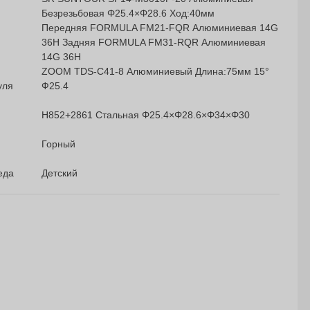
Безрезьбовая Φ25.4×Φ28.6 Ход:40мм
Передняя FORMULA FM21-FQR Алюминиевая 14G
36H Задняя FORMULA FM31-RQR Алюминиевая
14G 36H
ZOOM TDS-C41-8 Алюминиевый Длина:75мм 15°
уля
Ф25.4
H852+2861 Стальная Φ25.4×Φ28.6×Φ34×Φ30
Горный
еда
Детский