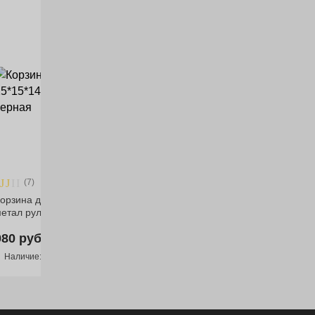
(7)
(11)
орзина детская 25*15*14
Замок вело M-WAVE кодовый
етал руль/багаж черная
8х1500мм полупрозр
980 руб.
/ шт.
790 руб.
/ шт.
Наличие: в наличии
Нет в онлайне