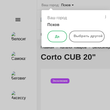
Ваш город:
Псков
Велосипеды в П
Ваш город
Каталог
самокаты, бегов
запчасти
Псков
Веломагазины
Бренды
О компании
Выбрать другой
Да
Велосипеды
Главная
Каталог товаров
Велосипе
Corto CUB 20"
Самокаты
Беговелы
Эксклюзив
Аксессуары