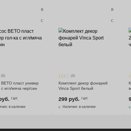
(8)
(6)
 ВЕТО пласт универ
Комплект декор фонарей
К
а с игл/мяча чер/син
Vinca Sport белый
м
руб.
/ шт.
299 руб.
/ шт.
чие: в наличии
Наличие: в наличии