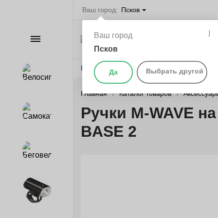
Ваш город:
Псков
Велосипеды в П
Ваш город
Каталог
самокаты, бегов
запчасти
Псков
Веломагазины
Бренды
О компании
Выбрать другой
Да
Велосипеды
Главная
Каталог товаров
Аксессуар
Ручки M-WAVE на
Самокаты
BASE 2
Беговелы
Аксессуары