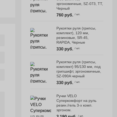
эргономичные, SZ-073, TT,
Черный
760 руб.
/ шт.
Рукоятки руля (грипсы,
комплект), 120 мм,
резиновые, SR-45,
RAPIDA, Черные
330 руб.
/ шт.
Рукоятки руля (грипсы,
комплект) 95/130 мм, под
грипшифт, эргономичные,
SZ-090A черный
330 руб.
/ шт.
Ручки VELO
Суперкомфорт на руль
резин./гель 3-х комп.
эргоном.
3 190 руб.
/ шт.