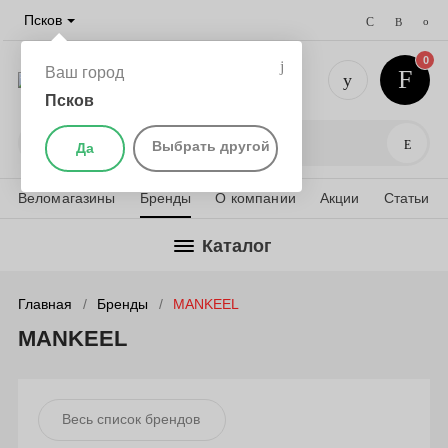
Псков
0
Ваш город
Псков
+7 (911) 
Поис
Выбрать другой
Да
Веломагазины
Бренды
О компании
Акции
Статьи
Каталог
Главная
Бренды
MANKEEL
MANKEEL
Весь список брендов